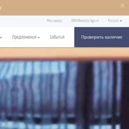
Y
Мои заказы
ONYX Rewards Sign-in
Русский
Проверить наличие
Предложения
События