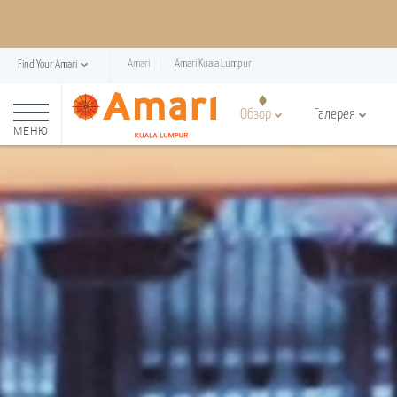
Amari
Amari Kuala Lumpur
Find Your Amari
Обзор
Галерея
МЕНЮ