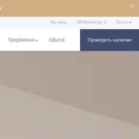
Y
Мои заказы
ONYX Rewards Sign-in
Русский
Проверить наличие
Предложения
События