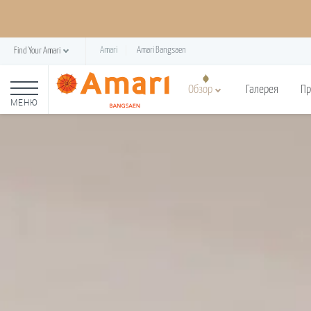
Amari
Amari Bangsaen
Find Your Amari
Обзор
Галерея
П
МЕНЮ