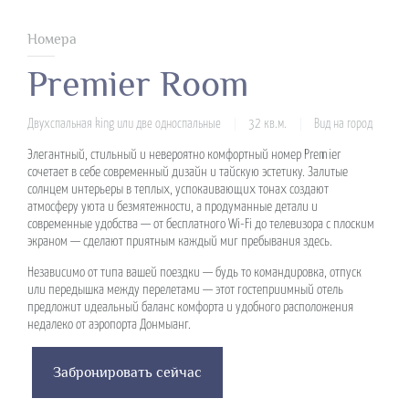
Номера
Premier Room
Двухспальная king или две односпальные
32 кв.м.
Вид на город
|
|
Элегантный, стильный и невероятно комфортный номер Premier
сочетает в себе современный дизайн и тайскую эстетику. Залитые
солнцем интерьеры в теплых, успокаивающих тонах создают
атмосферу уюта и безмятежности, а продуманные детали и
современные удобства — от бесплатного Wi-Fi до телевизора с плоским
экраном — сделают приятным каждый миг пребывания здесь.
Независимо от типа вашей поездки — будь то командировка, отпуск
или передышка между перелетами — этот гостеприимный отель
предложит идеальный баланс комфорта и удобного расположения
недалеко от аэропорта Донмыанг.
Забронировать сейчас