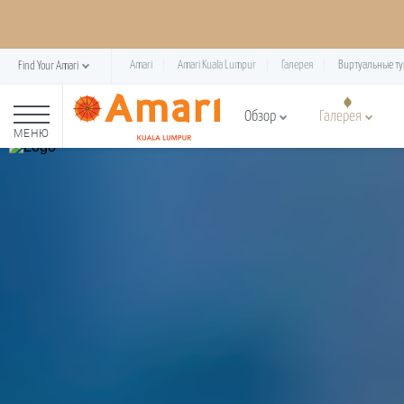
Amari
Amari Kuala Lumpur
Галерея
Виртуальные т
Find Your Amari
Обзор
Галерея
МЕНЮ