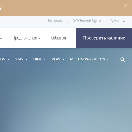
Y
Мои заказы
ONYX Rewards Sign-in
Русский
Проверить наличие
Предложения
События