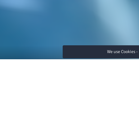
We use Cookies - 
Amari Kuala Lumpur 360 Vi
Explore Our Hotel from Anywhere