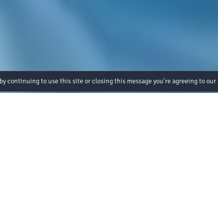
by continuing to use this site or closing this message you're agreeing to our
rtual Tour