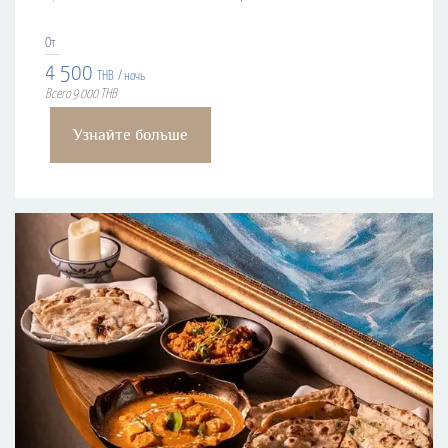
От
4 500
THB
/ ночь
Всего 9 000 THB
Узнайте больше