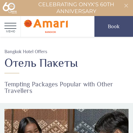
CELEBRATING ONYX'S 60TH
ANNIVERSARY
Book
МЕНЮ
Bangkok Hotel Offers
Отель Пакеты
Tempting Packages Popular with Other
Travellers