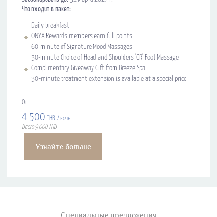
Что входит в пакет:
Daily breakfast
ONYX Rewards members earn full points
60-minute of Signature Mood Massages
30-minute Choice of Head and Shoulders 'OR' Foot Massage
Complimentary Giveaway Gift from Breeze Spa
30‑minute treatment extension is available at a special price
От
4 500
THB
/ ночь
Всего 9 000 THB
Узнайте больше
Специальные предложения