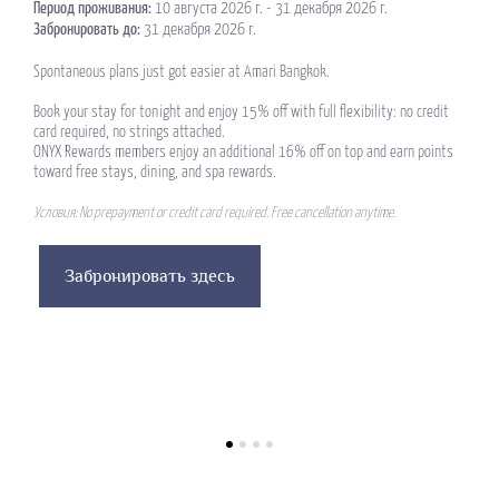
Период проживания:
10 августа 2026 г. - 31 декабря 2026 г.
Забронировать до:
31 декабря 2026 г.
Spontaneous plans just got easier at Amari Bangkok.
Book your stay for tonight and enjoy 15% off with full flexibility: no credit
card required, no strings attached.
ONYX Rewards members enjoy an additional 16% off on top and earn points
toward free stays, dining, and spa rewards.
Условия: No prepayment or credit card required. Free cancellation anytime.
Забронировать здесь