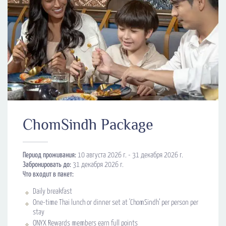
ChomSindh Package
Период проживания:
10 августа 2026 г. - 31 декабря 2026 г.
Забронировать до:
31 декабря 2026 г.
Что входит в пакет:
Daily breakfast
One-time Thai lunch or dinner set at 'ChomSindh’ per person per
stay
ONYX Rewards members earn full points