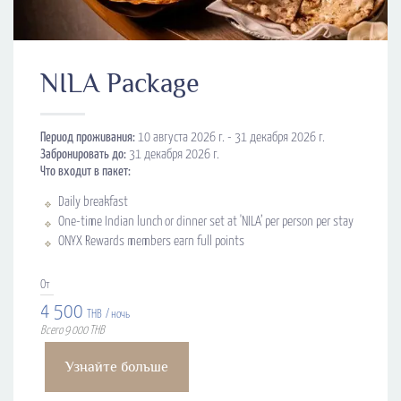
NILA Package
Период проживания:
10 августа 2026 г. - 31 декабря 2026 г.
Забронировать до:
31 декабря 2026 г.
Что входит в пакет:
Daily breakfast
One-time Indian lunch or dinner set at 'NILA’ per person per stay
ONYX Rewards members earn full points
От
4 500
THB
/ ночь
Всего 9 000 THB
Узнайте больше