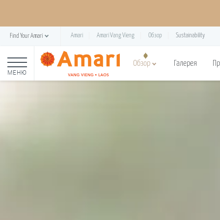
Amari
Amari Vang Vieng
Обзор
Sustainability
Find Your Amari
Обзор
Галерея
П
МЕНЮ