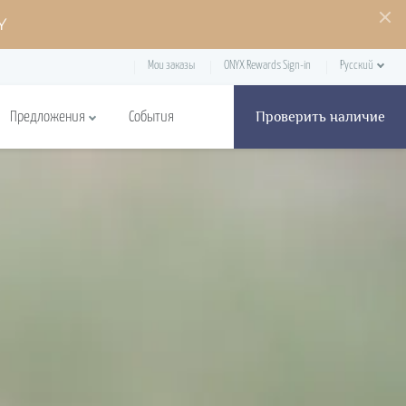
Y
Мои заказы
ONYX Rewards Sign-in
Русский
Проверить наличие
Предложения
События